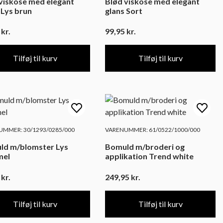
viskose med elegant
Blød viskose med elegant
 Lys brun
glans Sort
5
kr.
99,95
kr.
Tilføj til kurv
Tilføj til kurv
MMER: 30/1293/0285/000
VARENUMMER: 61/0522/1000/000
ld m/blomster Lys
Bomuld m/broderi og
mel
applikation Trend white
5
kr.
249,95
kr.
Tilføj til kurv
Tilføj til kurv