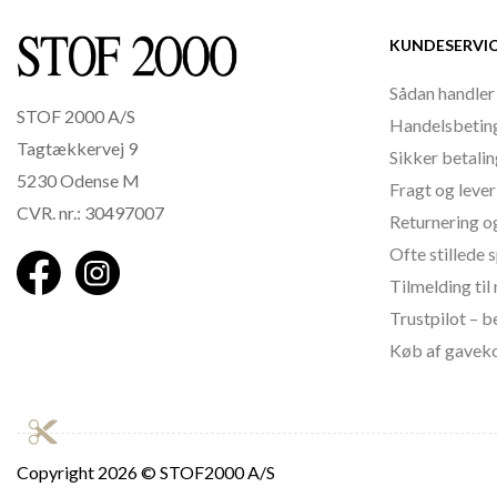
KUNDESERVI
Sådan handler
STOF 2000 A/S
Handelsbetin
Tagtækkervej 9
Sikker betali
5230 Odense M
Fragt og lever
CVR. nr.: 30497007
Returnering o
Ofte stillede
Tilmelding ti
Trustpilot – 
Køb af gavek
Copyright
2026 © STOF2000 A/S