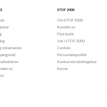
CE
STOF 2000
 du
Om STOF 2000
gelser
Kontakt os
ng
Find butik
ing
Job i STOF 2000
g reklamation
Cookies
 spørgsmål
Persondatapolitik
l nyhedsbrev
Konkurrencebetingelser
bedøm os
Kurser
ort