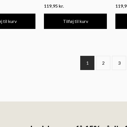
119,95
kr.
119,
j til kurv
Tilføj til kurv
1
2
3