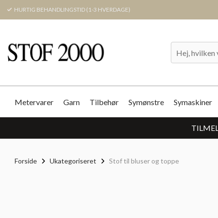
HURTIG BEHANDLINGSTID (1-3 HVERDAGE)
Metervarer
Garn
Tilbehør
Symønstre
Symaskiner
TILMEL
Forside
Ukategoriseret
Stof til bluser og toppe