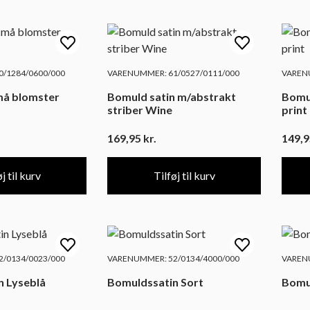
/1284/0600/000
VARENUMMER: 61/0527/0111/000
VARENU
å blomster
Bomuld satin m/abstrakt
Bomuld/v
striber Wine
print
169,95
kr.
149,
j til kurv
Tilføj til kurv
/0134/0023/000
VARENUMMER: 52/0134/4000/000
VARENU
n Lyseblå
Bomuldssatin Sort
Bomul