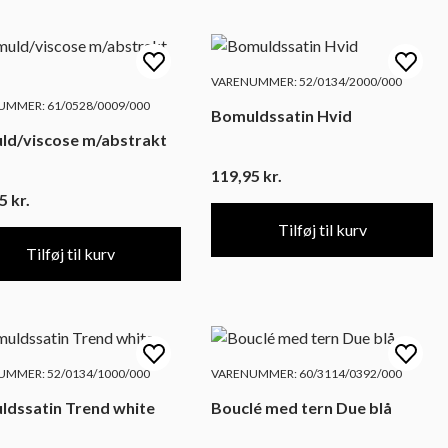
VARENUMMER: 52/0134/2000/000
MMER: 61/0528/0009/000
Bomuldssatin Hvid
iscose m/abstrakt
119,95
kr.
95
kr.
Tilføj til kurv
Tilføj til kurv
MMER: 52/0134/1000/000
VARENUMMER: 60/3114/0392/000
dssatin Trend white
Bouclé med tern Due blå