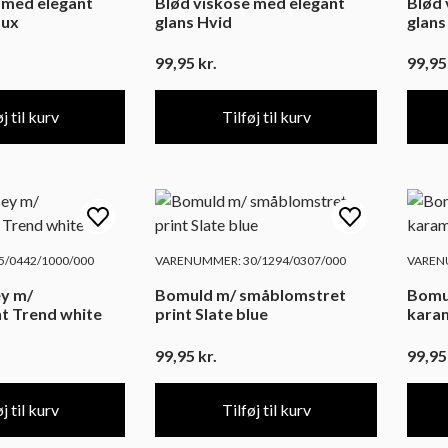
 med elegant
Blød viskose med elegant
Blød 
aux
glans Hvid
glans
99,95
kr.
99,9
j til kurv
Tilføj til kurv
/0442/1000/000
VARENUMMER: 30/1294/0307/000
VARENU
ey m/
Bomuld m/ småblomstret
Bomu
t Trend white
print Slate blue
kara
99,95
kr.
99,9
j til kurv
Tilføj til kurv