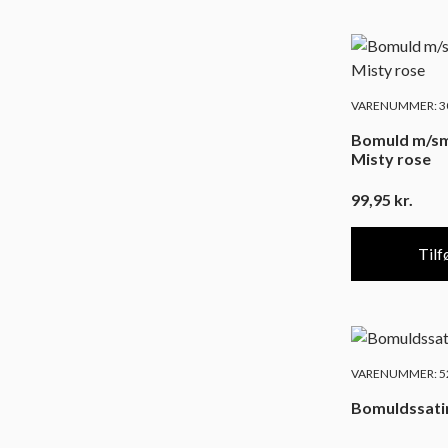
VARENUMMER: 30
Bomuld m/sm
Misty rose
99,95
kr.
Tilfø
VARENUMMER: 52
Bomuldssati