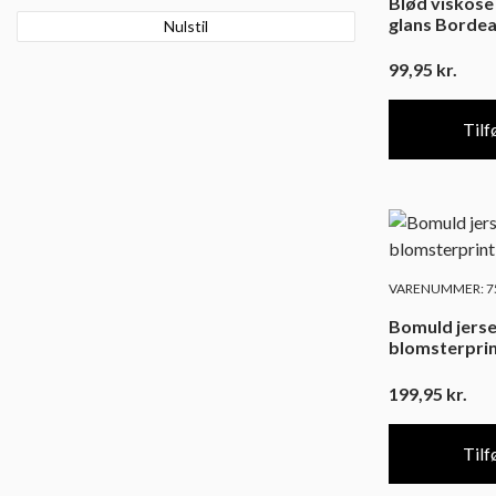
Blød viskose
glans Borde
Nulstil
99,95
kr.
Tilfø
VARENUMMER: 75
Bomuld jers
blomsterprin
199,95
kr.
Tilfø