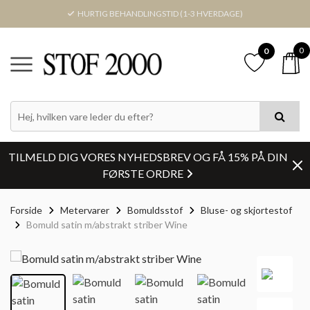
HURTIG BEHANDLINGSTID (1-3 HVERDAGE)
0
0
TILMELD DIG VORES NYHEDSBREV OG FÅ 15% PÅ DIN
FØRSTE ORDRE
Forside
Metervarer
Bomuldsstof
Bluse- og skjortestof
Bomuld satin m/abstrakt striber Wine