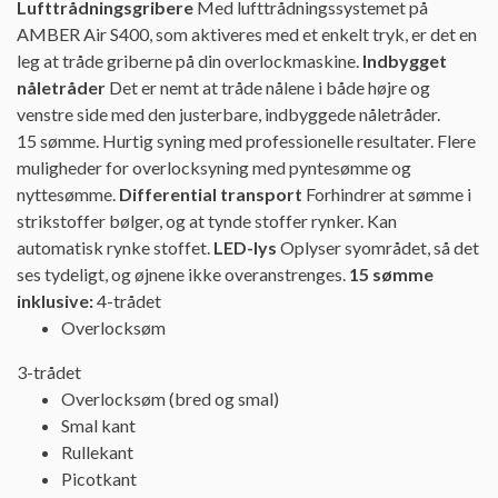
Lufttrådningsgribere
Med lufttrådningssystemet på
AMBER Air S400, som aktiveres med et enkelt tryk, er det en
leg at tråde griberne på din overlockmaskine.
Indbygget
nåletråder
Det er nemt at tråde nålene i både højre og
venstre side med den justerbare, indbyggede nåletråder.
15 sømme. Hurtig syning med professionelle resultater. Flere
muligheder for overlocksyning med pyntesømme og
nyttesømme.
Differential transport
Forhindrer at sømme i
strikstoffer bølger, og at tynde stoffer rynker. Kan
automatisk rynke stoffet.
LED-lys
Oplyser syområdet, så det
ses tydeligt, og øjnene ikke overanstrenges.
15 sømme
inklusive:
4-trådet
Overlocksøm
3-trådet
Overlocksøm (bred og smal)
Smal kant
Rullekant
Picotkant