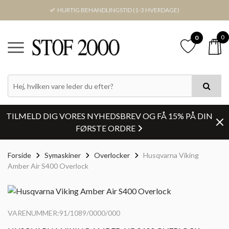
HURTIG BEHANDLINGSTID (1-3 HVERDAGE)
0
0
TILMELD DIG VORES NYHEDSBREV OG FÅ 15% PÅ DIN
FØRSTE ORDRE
Forside
Symaskiner
Overlocker
Husqvarna Viking
Amber Air S400 Overlock
VARENUMMER:91/1089/0000/000