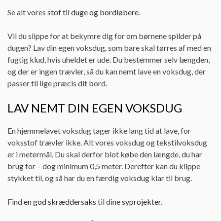
Se alt vores
stof til duge og bordløbere
.
Vil du slippe for at bekymre dig for om børnene spilder på
dugen? Lav din egen voksdug, som bare skal tørres af med en
fugtig klud, hvis uheldet er ude. Du bestemmer selv længden,
og der er ingen trævler, så du kan nemt lave en voksdug, der
passer til lige præcis dit bord.
LAV NEMT DIN EGEN VOKSDUG
En hjemmelavet voksdug tager ikke lang tid at lave, for
voksstof trævler ikke. Alt vores voksdug og tekstilvoksdug
er i metermål. Du skal derfor blot købe den længde, du har
brug for – dog minimum 0,5 meter. Derefter kan du klippe
stykket til, og så har du en færdig voksdug klar til brug.
Find
en god skræddersaks
til dine
syprojekter
.