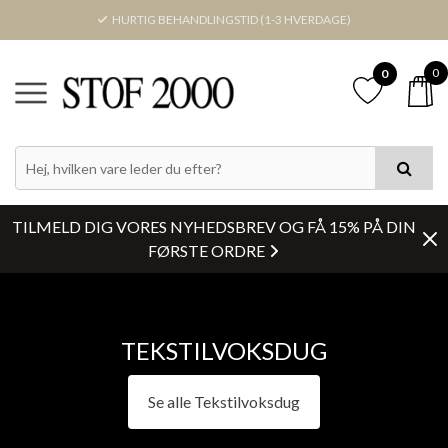
HURTIG BEHANDLINGSTID (1-3 HVERDAGE)
0
0
PRIS
FARVE
TILMELD DIG VORES NYHEDSBREV OG FÅ 15% PÅ DIN
LAGERSTATUS
FØRSTE ORDRE
BREDDE
TEKSTILVOKSDUG
Nulstil
Se alle Tekstilvoksdug