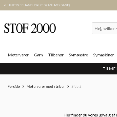
HURTIG BEHANDLINGSTID (1-3 HVERDAGE)
Metervarer
Garn
Tilbehør
Symønstre
Symaskiner
TILMEL
Forside
Metervarer med striber
Side 2
Her finder du vores udvalg af m