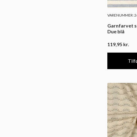
VARENUMMER: 26
Garnfarvet s
Due blå
119,95
kr.
Tilfø