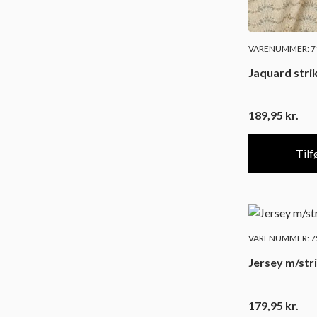
VARENUMMER: 71
Jaquard stri
189,95
kr.
Tilfø
VARENUMMER: 75
Jersey m/str
179,95
kr.