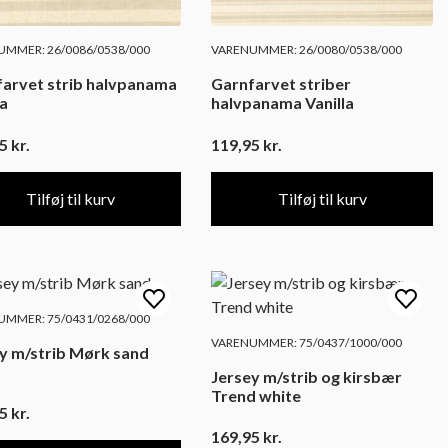
MMER: 26/0086/0538/000
VARENUMMER: 26/0080/0538/000
arvet strib halvpanama
Garnfarvet striber
la
halvpanama Vanilla
95
kr.
119,95
kr.
Tilføj til kurv
Tilføj til kurv
MMER: 75/0431/0268/000
VARENUMMER: 75/0437/1000/000
y m/strib Mørk sand
Jersey m/strib og kirsbær
Trend white
95
kr.
169,95
kr.