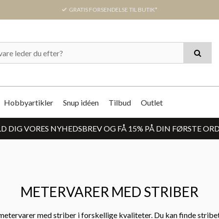
GRATIS FORSENDELSE TIL BUTIK*
Hobbyartikler
Snup idéen
Tilbud
Outlet
D DIG VORES NYHEDSBREV OG FÅ 15% PÅ DIN FØRSTE OR
METERVARER MED STRIBER
etervarer med striber i forskellige kvaliteter. Du kan finde stribet 