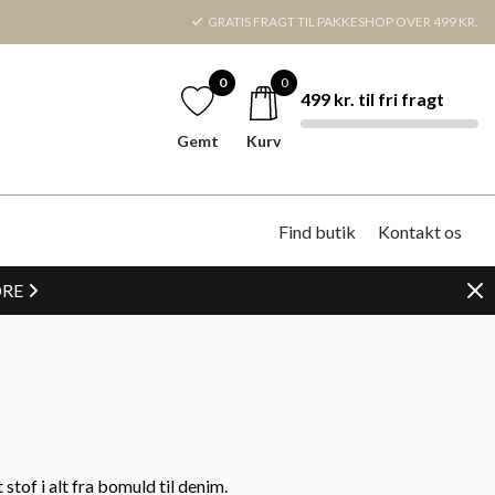
GRATIS FRAGT TIL PAKKESHOP OVER 499 KR.
0
0
499 kr. til fri fragt
Gemt
Kurv
Find butik
Kontakt os
DRE
stof i alt fra bomuld til denim.