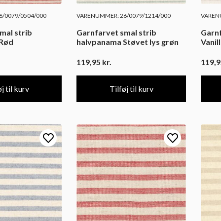
/0079/0504/000
VARENUMMER: 26/0079/1214/000
VARENU
mal strib
Garnfarvet smal strib
Garnf
 Rød
halvpanama Støvet lys grøn
Vanil
119,95
kr.
119,
j til kurv
Tilføj til kurv