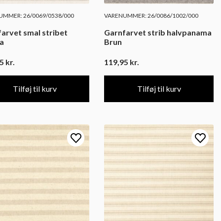
MMER: 26/0069/0538/000
VARENUMMER: 26/0086/1002/000
arvet smal stribet
Garnfarvet strib halvpanama
la
Brun
95
kr.
119,95
kr.
Tilføj til kurv
Tilføj til kurv