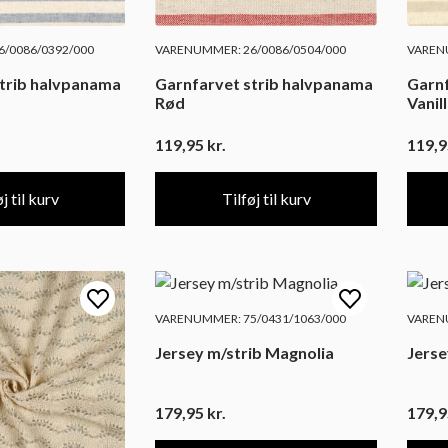
/0086/0392/000
VARENUMMER: 26/0086/0504/000
VARENU
trib halvpanama
Garnfarvet strib halvpanama
Garnf
Rød
Vanil
119,95
kr.
119,
j til kurv
Tilføj til kurv
VARENUMMER: 75/0431/1063/000
VARENU
Jersey m/strib Magnolia
Jerse
179,95
kr.
179,