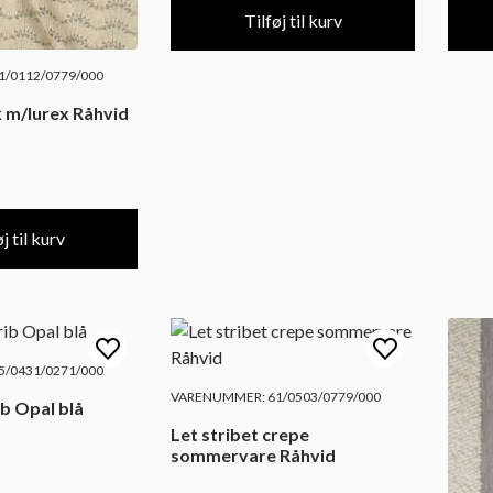
Tilføj til kurv
/0112/0779/000
k m/lurex Råhvid
j til kurv
/0431/0271/000
VARENUMMER: 61/0503/0779/000
ib Opal blå
Let stribet crepe
sommervare Råhvid