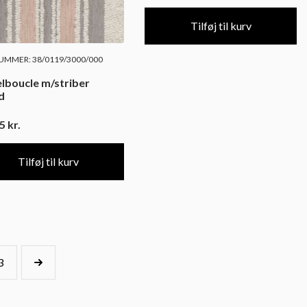
Tilføj til kurv
MMER: 38/0119/3000/000
boucle m/striber
d
95
kr.
Tilføj til kurv
3