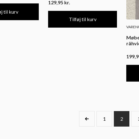
129,95
kr.
j til kurv
Tilføj til kurv
VARENU
Møbel
råhvi
199,
1
2