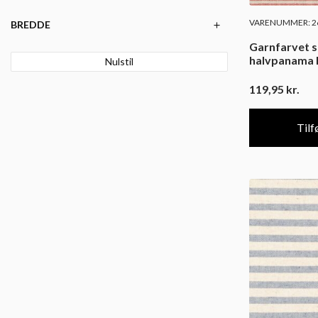
VARENUMMER: 26
BREDDE
Garnfarvet s
halvpanama
Nulstil
119,95
kr.
Tilfø