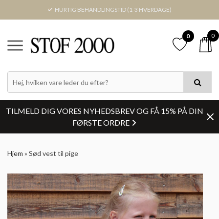
HURTIG BEHANDLINGSTID (1-3 HVERDAGE)
0
0
TILMELD DIG VORES NYHEDSBREV OG FÅ 15% PÅ DIN
FØRSTE ORDRE
Hjem
»
Sød vest til pige