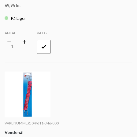
69,95
kr.
På lager
ANTAL
VÆLG
VARENUMMER: 04/611-346/000
Vendenål