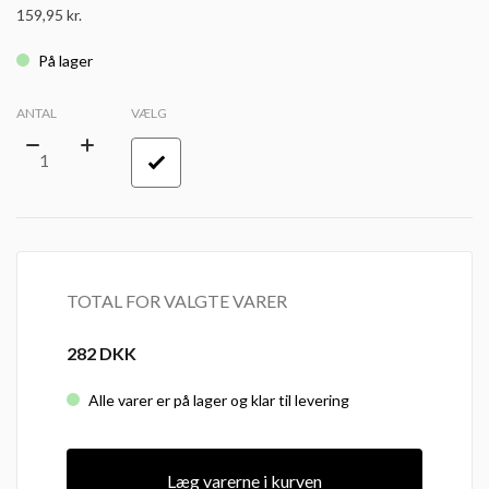
159,95
kr.
På lager
ANTAL
VÆLG
TOTAL FOR VALGTE VARER
282
DKK
Alle varer er på lager og klar til levering
Læg varerne i kurven