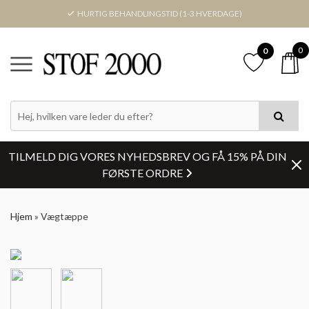
HURTIG BEHANDLINGSTID (1-3 HVERDAGE)
0
0
TILMELD DIG VORES NYHEDSBREV OG FÅ 15% PÅ DIN
FØRSTE ORDRE
Hjem
»
Vægtæppe