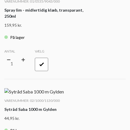
VARENUMMER: 01/0535/9043/000
Spray lim - midlertidig klæb, transparant,
250ml
159,95
kr.
På lager
ANTAL
VÆLG
VARENUMMER: 02/1000/1130/000
Sytråd Saba 1000 m Gylden
44,95
kr.