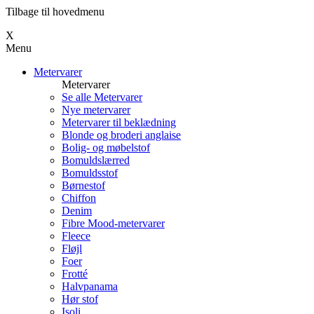
Tilbage til hovedmenu
Х
Menu
Metervarer
Metervarer
Se alle Metervarer
Nye metervarer
Metervarer til beklædning
Blonde og broderi anglaise
Bolig- og møbelstof
Bomuldslærred
Bomuldsstof
Børnestof
Chiffon
Denim
Fibre Mood-metervarer
Fleece
Fløjl
Foer
Frotté
Halvpanama
Hør stof
Isoli