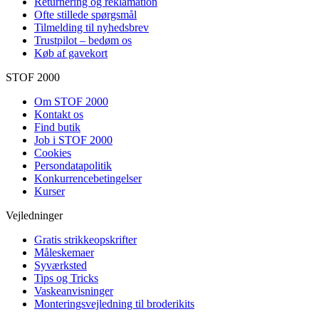
Returnering og reklamation
Ofte stillede spørgsmål
Tilmelding til nyhedsbrev
Trustpilot – bedøm os
Køb af gavekort
STOF 2000
Om STOF 2000
Kontakt os
Find butik
Job i STOF 2000
Cookies
Persondatapolitik
Konkurrencebetingelser
Kurser
Vejledninger
Gratis strikkeopskrifter
Måleskemaer
Syværksted
Tips og Tricks
Vaskeanvisninger
Monteringsvejledning til broderikits