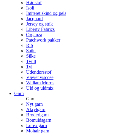
Hør stof
Isoli
Imiteret skind og pels
Jacquard
Jersey og strik
Liberty Fabrics
Organza
Patchwork pakker
Rib
Satin
Silke
Twill
Tyl
Udendørsstof
Vævet viscose
William Morris
Uld og uldmix
Garn
Garn
Nyt garn
Akrylgarn
Broderigarn
Bomuldsgarn
Lurex garn
Mohair garn