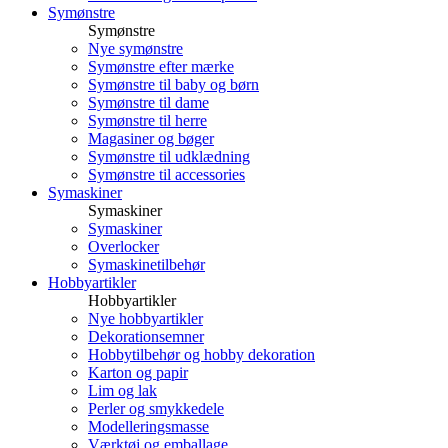
Symønstre
Symønstre
Nye symønstre
Symønstre efter mærke
Symønstre til baby og børn
Symønstre til dame
Symønstre til herre
Magasiner og bøger
Symønstre til udklædning
Symønstre til accessories
Symaskiner
Symaskiner
Symaskiner
Overlocker
Symaskinetilbehør
Hobbyartikler
Hobbyartikler
Nye hobbyartikler
Dekorationsemner
Hobbytilbehør og hobby dekoration
Karton og papir
Lim og lak
Perler og smykkedele
Modelleringsmasse
Værktøj og emballage