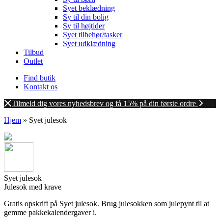
Syet beklædning
Sy til din bolig
Sy til højtider
Syet tilbehør/tasker
Syet udklædning
Tilbud
Outlet
Find butik
Kontakt os
Tilmeld dig vores nyhedsbrev og få 15% på din første ordre
Hjem
»
Syet julesok
Syet julesok
Julesok med krave
Gratis opskrift på Syet julesok. Brug julesokken som julepynt til at
gemme pakkekalendergaver i.