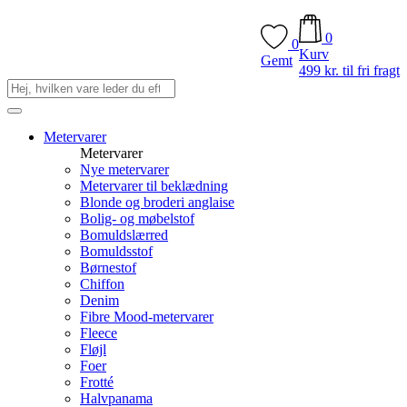
0
0
Kurv
Gemt
499 kr. til fri fragt
Metervarer
Metervarer
Nye metervarer
Metervarer til beklædning
Blonde og broderi anglaise
Bolig- og møbelstof
Bomuldslærred
Bomuldsstof
Børnestof
Chiffon
Denim
Fibre Mood-metervarer
Fleece
Fløjl
Foer
Frotté
Halvpanama