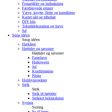
Festartikler og indpakning
Færdigsyede emner
Væve, knytte, flette og kumihimo
Kartet uld og tilbehør
DIY kits
Tekstildekoration og farve
Jul
Snup idéen
Snup idéen
Hækling
Højtider og sæsoner
Højtider og sæsoner
Fastelavn
Halloween
Jul
Konfirmation
Påske
Hobbyprojekter
Strik
Strik
Strik til højtider
Strikket beklædning
Syning
Syning
Sy til børn