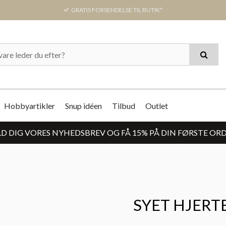
GRATIS FORSENDELSE TIL BUTIK*
Hobbyartikler
Snup idéen
Tilbud
Outlet
D DIG VORES NYHEDSBREV OG FÅ 15% PÅ DIN FØRSTE OR
SYET HJERT