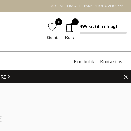
GRATIS FRAGT TIL PAKKESHOP OVER 499 KR.
0
0
499 kr. til fri fragt
Gemt
Kurv
Find butik
Kontakt os
DRE
E