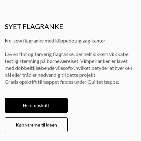
SYET FLAGRANKE
No-sew flagranke med klippede zig zag kanter
Lav en flot og farverig flagranke, der helt sikkert vil skabe
festlig stemning på børneværelset. Vimpelranken er lavet
med dobbeltklæbende vliesofix, hvilket betyder at hverken
nål eller tråd er nødvendig til dette projekt.
Gratis opskrift til tæppet findes under Quiltet tæppe.
Hent opskrift
Køb varerne til idéen