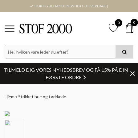
HURTIG BEHANDLINGSTID (1-3 HVERDAGE)
0
0
TILMELD DIG VORES NYHEDSBREV OG FÅ 15% PÅ DIN
FØRSTE ORDRE
Hjem
»
Strikket hue og tørklæde