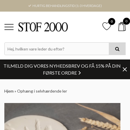
HURTIG BEHANDLINGSTID (1-3 HVERDAGE)
0
0
TILMELD DIG VORES NYHEDSBREV OG FÅ 15% PÅ DIN
FØRSTE ORDRE
Hjem
»
Ophæng i selvhærdende ler