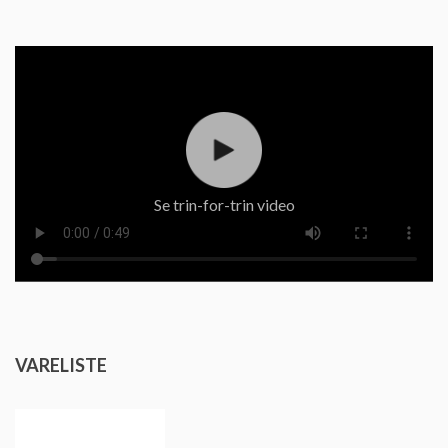
Se trin-for-trin video
VARELISTE