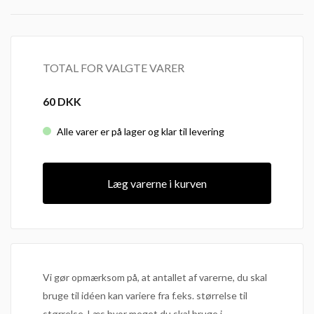
TOTAL FOR VALGTE VARER
60
DKK
Alle varer er på lager og klar til levering
Læg varerne i kurven
Vi gør opmærksom på, at antallet af varerne, du skal
bruge til idéen kan variere fra f.eks. størrelse til
størrelse. Læs hvor meget du skal bruge i