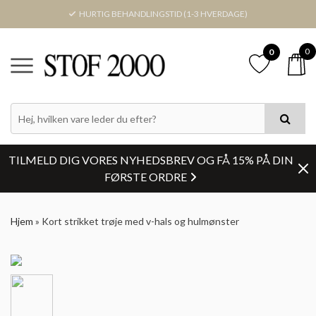
HURTIG BEHANDLINGSTID (1-3 HVERDAGE)
0
0
TILMELD DIG VORES NYHEDSBREV OG FÅ 15% PÅ DIN
FØRSTE ORDRE
Hjem
»
Kort strikket trøje med v-hals og hulmønster