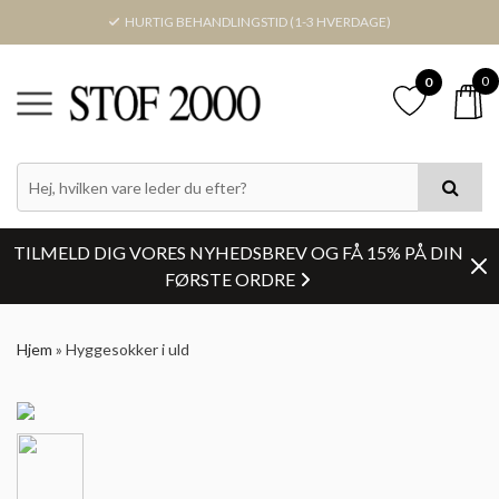
HURTIG BEHANDLINGSTID (1-3 HVERDAGE)
0
0
TILMELD DIG VORES NYHEDSBREV OG FÅ 15% PÅ DIN
FØRSTE ORDRE
Hjem
»
Hyggesokker i uld