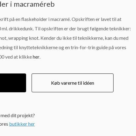
lder i macraméreb
rift på en flaskeholder i macramé. Opskriften er lavet til at
0 ml. drikkedunk. Til opskriften er der brugt følgende teknikker:
knot, wrapping knot. Kender du ikke til teknikkerne, kan du med
edning til knytteteknikkerne og en trin-for-trin guide på vores
0 ved at klikke
her
.
Køb varerne til idéen
e med dit projekt?
vores
butikker her