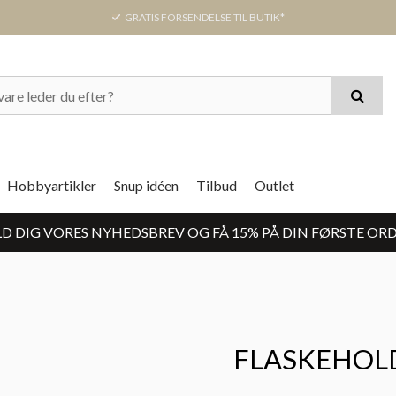
GRATIS FORSENDELSE TIL BUTIK*
Hobbyartikler
Snup idéen
Tilbud
Outlet
D DIG VORES NYHEDSBREV OG FÅ 15% PÅ DIN FØRSTE OR
FLASKEHOL