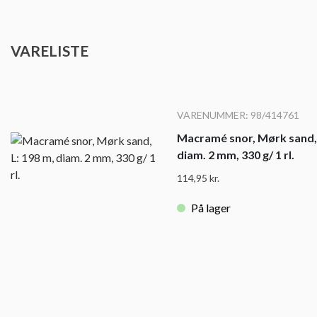
VARELISTE
VARENUMMER: 98/414761
Macramé snor, Mørk sand, 
diam. 2 mm, 330 g/ 1 rl.
114,95
kr.
På lager