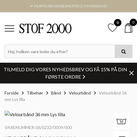
HURTIG BEHANDLINGSTID (1-3 HVERDAGE)
0
0
TILMELD DIG VORES NYHEDSBREV OG FÅ 15% PÅ DIN
FØRSTE ORDRE
Forside
Tilbehør
Bånd
Velourbånd
Velourbånd 36
mm Lys lilla
VARENUMMER:06/0232/0009/000