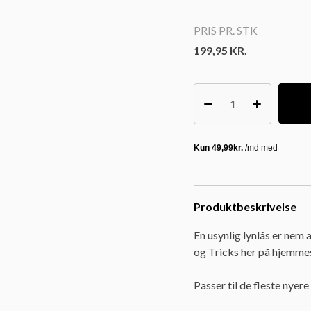
PRIS PR. STK
199,95
KR.
Produktbeskrivelse
En usynlig lynlås er nem 
og Tricks her på hjemme
Passer til de fleste nyere