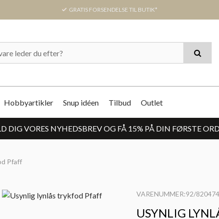
GRATIS FORSENDELSE TIL BUTIK*
Hobbyartikler
Snup idéen
Tilbud
Outlet
D DIG VORES NYHEDSBREV OG FÅ 15% PÅ DIN FØRSTE OR
od Pfaff
VARENUMMER:92/820474
USYNLIG LYNL