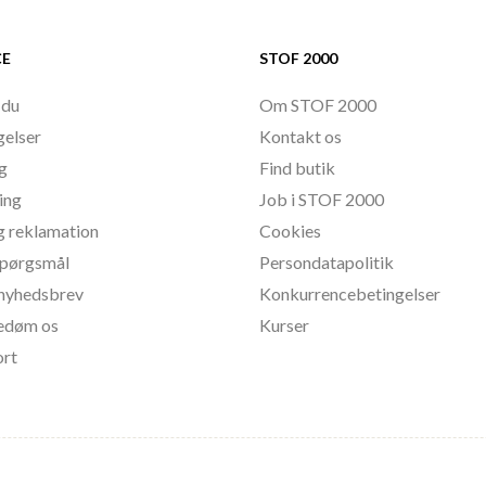
CE
STOF 2000
 du
Om STOF 2000
gelser
Kontakt os
ng
Find butik
ing
Job i STOF 2000
g reklamation
Cookies
 spørgsmål
Persondatapolitik
l nyhedsbrev
Konkurrencebetingelser
bedøm os
Kurser
ort