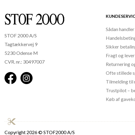
KUNDESERVI
Sådan handler
STOF 2000 A/S
Handelsbetin
Tagtækkervej 9
Sikker betali
5230 Odense M
Fragt og lever
CVR. nr.: 30497007
Returnering o
Ofte stillede
Tilmelding ti
Trustpilot – 
Køb af gavek
Copyright
2026 © STOF2000 A/S