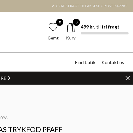
GRATIS FRAGT TIL PAKKESHOP OVER 499 KR.
0
0
499 kr. til fri fragt
Gemt
Kurv
Find butik
Kontakt os
DRE
096
ÅS TRYKFOD PFAFF