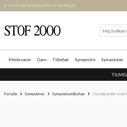
HURTIG BEHANDLINGSTID (1-3 HVERDAGE)
Metervarer
Garn
Tilbehør
Symønstre
Symaskiner
TILMEL
Forside
Symaskiner
Symaskinetilbehør
Usynlig lynlås trykf