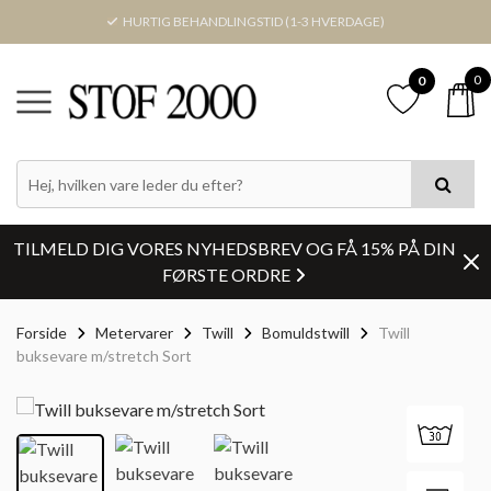
HURTIG BEHANDLINGSTID (1-3 HVERDAGE)
0
0
TILMELD DIG VORES NYHEDSBREV OG FÅ 15% PÅ DIN
FØRSTE ORDRE
Forside
Metervarer
Twill
Bomuldstwill
Twill
buksevare m/stretch Sort