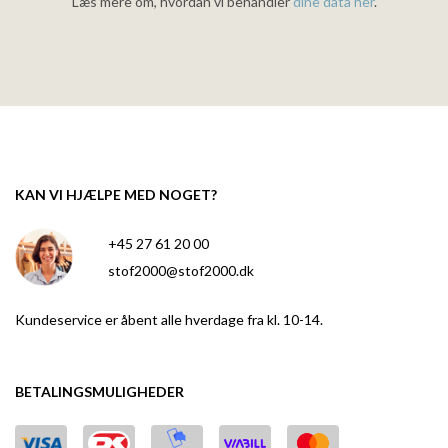
Læs mere om, hvordan vi behandler
dine data her
.
KAN VI HJÆLPE MED NOGET?
+45 27 61 20 00
stof2000@stof2000.dk
Kundeservice er åbent alle hverdage fra kl. 10-14.
BETALINGSMULIGHEDER