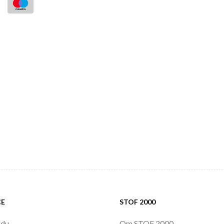
CE
STOF 2000
 du
Om STOF 2000