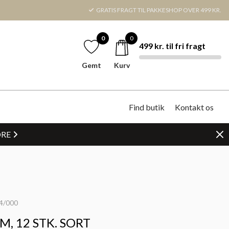
GRATIS FRAGT TIL PAKKESHOP OVER 499 KR.
0
0
499 kr. til fri fragt
Gemt
Kurv
Find butik
Kontakt os
DRE
4/000
M, 12 STK. SORT