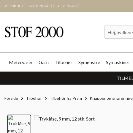
HURTIG BEHANDLINGSTID (1-3 HVERDAGE)
Metervarer
Garn
Tilbehør
Symønstre
Symaskiner
TILMEL
Forside
Tilbehør
Tilbehør fra Prym
Knapper og snøreringe