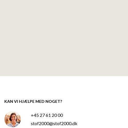
KAN VI HJÆLPE MED NOGET?
+45 27 61 20 00
stof2000@stof2000.dk