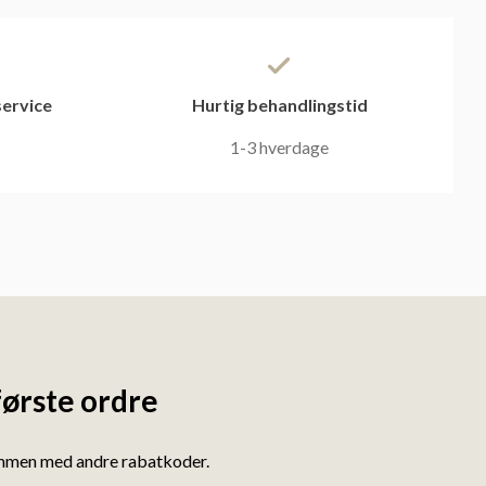
ervice
Hurtig behandlingstid
1-3 hverdage
første ordre
ammen med andre rabatkoder.