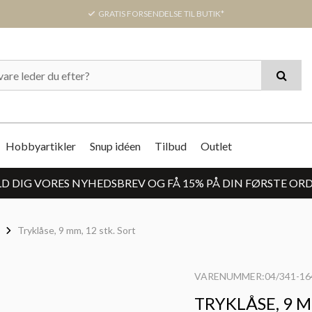
GRATIS FORSENDELSE TIL BUTIK*
Hobbyartikler
Snup idéen
Tilbud
Outlet
D DIG VORES NYHEDSBREV OG FÅ 15% PÅ DIN FØRSTE OR
Tryklåse, 9 mm, 12 stk. Sort
VARENUMMER:04/341-16
TRYKLÅSE, 9 M