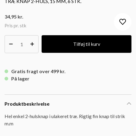
TRÆ KNAP 2-HULS, 15 MM, 6 STK.
34,95
kr.
Pris pr. stk
Tilføj til kurv
Gratis fragt over 499 kr.
På lager
Produktbeskrivelse
Hel enkel 2-hulsknap i ulakeret træ. Rigtig fin knap til strik
m.m