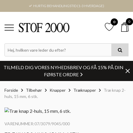
HURTIG BEHANDLINGSTID (1-3 HVERDAGE)
0
0
TILMELD DIG VORES NYHEDSBREV OG FÅ 15% PÅ DIN
FØRSTE ORDRE
Forside
Tilbehør
Knapper
Træknapper
Træ knap 2-
huls, 15 mm, 6 stk.
VARENUMMER:07/3079/9045/000