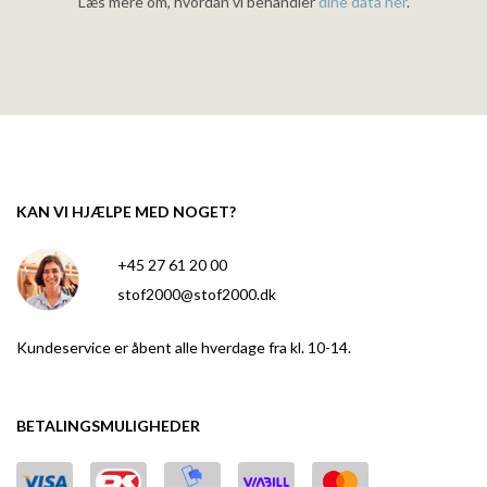
Læs mere om, hvordan vi behandler
dine data her
.
KAN VI HJÆLPE MED NOGET?
+45 27 61 20 00
stof2000@stof2000.dk
Kundeservice er åbent alle hverdage fra kl. 10-14.
BETALINGSMULIGHEDER