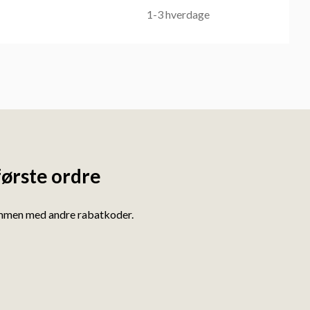
1-3 hverdage
første ordre
ammen med andre rabatkoder.