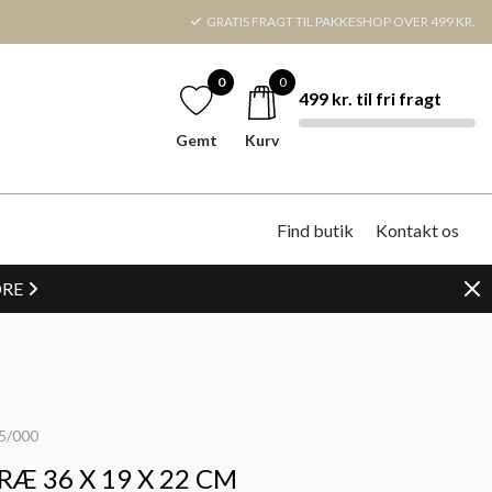
GRATIS FRAGT TIL PAKKESHOP OVER 499 KR.
0
0
499 kr. til fri fragt
Gemt
Kurv
Find butik
Kontakt os
DRE
5/000
RÆ 36 X 19 X 22 CM