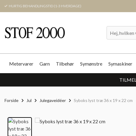
HURTIG BEHANDLINGSTID (1-3 HVERDAGE)
Metervarer
Garn
Tilbehør
Symønstre
Symaskiner
TILMEL
Forside
Jul
Julegaveidéer
Syboks lyst træ 36 x 19 x 22 cm