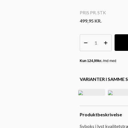
PRIS PR. STK
499,95
KR.
VARIANTER I SAMME S
Produktbeskrivelse
Syboks i lyst kvalitetst