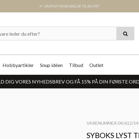
GRATIS FORSENDELSE TIL BUTIK*
Hobbyartikler
Snup idéen
Tilbud
Outlet
D DIG VORES NYHEDSBREV OG FÅ 15% PÅ DIN FØRSTE OR
VARENUMMER:04/612/54
SYBOKS LYST T