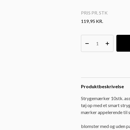
PRIS PR. STK
119,95
KR.
Produktbeskrivelse
Strygemærker 10stk. assor
tøj op med et smart str
mærker appelerende til sø
blomster med og uden pai