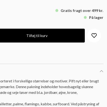
Gratis fragt over 499 kr.
På lager
Tilføj til kurv
teret i forskellige størrelser og motiver. Pift nyt eller brugt
ygemærke. Denne pakning indeholder hovedsagelig skønne
de og seje tøser med bl.a. jordbær, øjne, krone,
lletter, palme, flamingo, kabbe, surfboard. Ved påstryning af