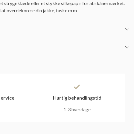
 strygeklæde eller et stykke silkepapir for at skåne mærket.
at overdekorere din jakke, taske m.m.
ervice
Hurtig behandlingstid
1-3 hverdage