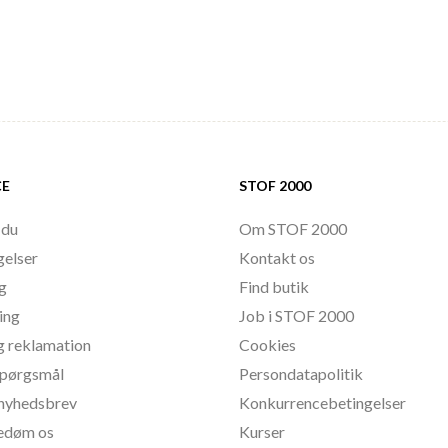
CE
STOF 2000
 du
Om STOF 2000
gelser
Kontakt os
ng
Find butik
ing
Job i STOF 2000
g reklamation
Cookies
 spørgsmål
Persondatapolitik
l nyhedsbrev
Konkurrencebetingelser
bedøm os
Kurser