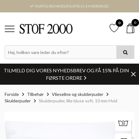
HURTIG BEHANDLINGSTID (1-3 HVERDAGE)
0
0
TILMELD DIG VORES NYHEDSBREV OG FÅ 15% PÅ DIN
FØRSTE ORDRE
Forside
Tilbehør
Vlieseline og skulderpuder
Skulderpuder
Skulderpuder, lille bluse soft, 10 mm Hvid