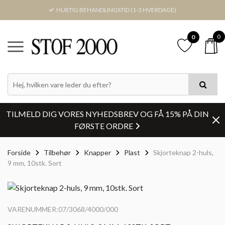
HURTIG BEHANDLINGSTID (1-3 HVERDAGE)
0
0
TILMELD DIG VORES NYHEDSBREV OG FÅ 15% PÅ DIN
FØRSTE ORDRE
Forside
Tilbehør
Knapper
Plast
Skjorteknap 2-huls,
9 mm, 10stk. Sort
VARENUMMER:07/3068/4000/000