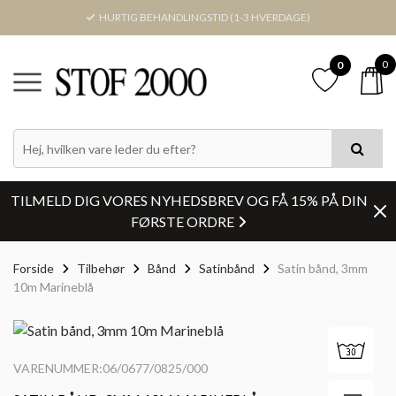
HURTIG BEHANDLINGSTID (1-3 HVERDAGE)
0
0
TILMELD DIG VORES NYHEDSBREV OG FÅ 15% PÅ DIN
FØRSTE ORDRE
Forside
Tilbehør
Bånd
Satinbånd
Satin bånd, 3mm
10m Marineblå
VARENUMMER:06/0677/0825/000