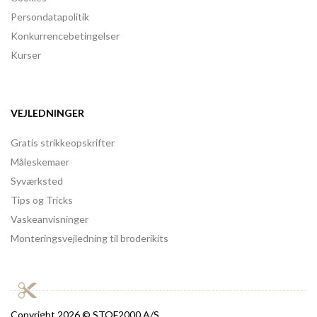
Persondatapolitik
Konkurrencebetingelser
Kurser
VEJLEDNINGER
Gratis strikkeopskrifter
Måleskemaer
Syværksted
Tips og Tricks
Vaskeanvisninger
Monteringsvejledning til broderikits
Copyright
2026 © STOF2000 A/S