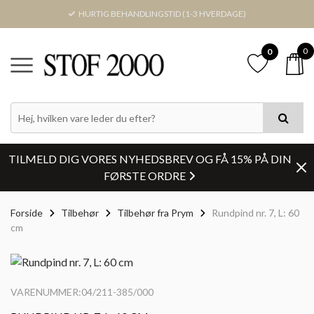
HURTIG BEHANDLINGSTID (1-3 HVERDAGE)
0
0
TILMELD DIG VORES NYHEDSBREV OG FÅ 15% PÅ DIN
FØRSTE ORDRE
Forside
Tilbehør
Tilbehør fra Prym
Rundpind nr. 7, L: 60
cm
VARENUMMER:04/211-385/000