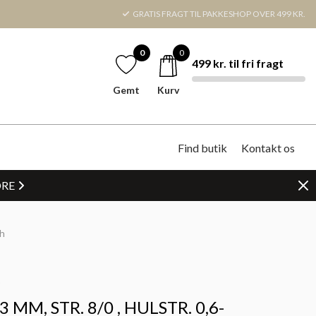
GRATIS FRAGT TIL PAKKESHOP OVER 499 KR.
0
0
499 kr. til fri fragt
Gemt
Kurv
Find butik
Kontakt os
DRE
ch
1
 MM, STR. 8/0 , HULSTR. 0,6-