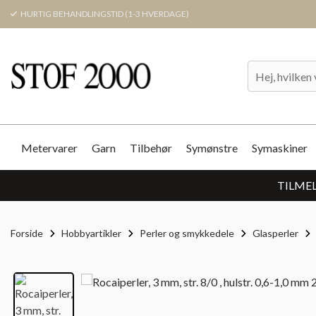
HURTIG BEHANDLINGSTID (1-3 HVERDAGE)
Metervarer
Garn
Tilbehør
Symønstre
Symaskiner
TILMEL
Forside
Hobbyartikler
Perler og smykkedele
Glasperler