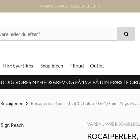
GRATIS FORSENDELSE TIL BUTIK*
Hobbyartikler
Snup idéen
Tilbud
Outlet
D DIG VORES NYHEDSBREV OG FÅ 15% PÅ DIN FØRSTE OR
Rocaiperler
Rocaiperler, 3 mm, str. 8/0 , hulstr. 0,6-1,0 mm 25 gr. Pea
VARENUMMER:98/68288
ROCAIPERLER, 3