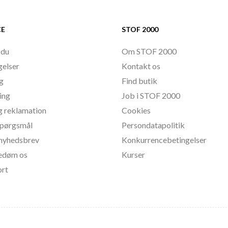
CE
STOF 2000
 du
Om STOF 2000
gelser
Kontakt os
ng
Find butik
ing
Job i STOF 2000
g reklamation
Cookies
 spørgsmål
Persondatapolitik
l nyhedsbrev
Konkurrencebetingelser
bedøm os
Kurser
ort