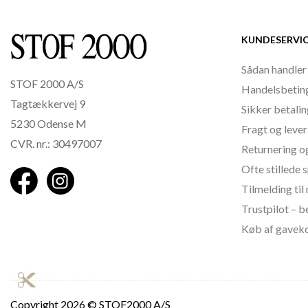
KUNDESERVI
Sådan handler
STOF 2000 A/S
Handelsbetin
Tagtækkervej 9
Sikker betali
5230 Odense M
Fragt og lever
CVR. nr.: 30497007
Returnering o
Ofte stillede
Tilmelding ti
Trustpilot – 
Køb af gavek
Copyright
2026 © STOF2000 A/S