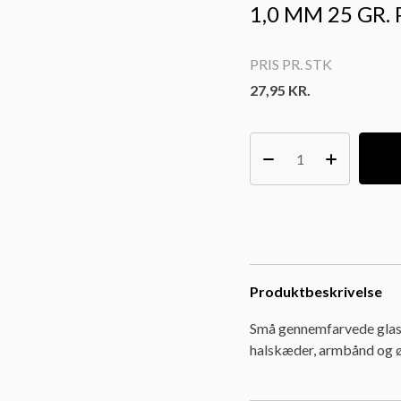
1,0 MM 25 GR.
PRIS PR. STK
27,95
KR.
Produktbeskrivelse
Små gennemfarvede glasp
halskæder, armbånd og ø