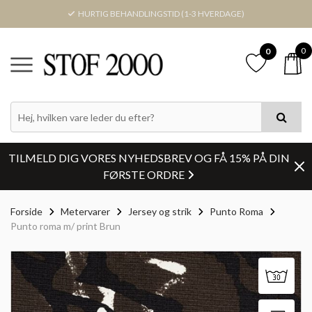
HURTIG BEHANDLINGSTID (1-3 HVERDAGE)
0
0
TILMELD DIG VORES NYHEDSBREV OG FÅ 15% PÅ DIN
FØRSTE ORDRE
Forside
Metervarer
Jersey og strik
Punto Roma
Punto roma m/ print Brun