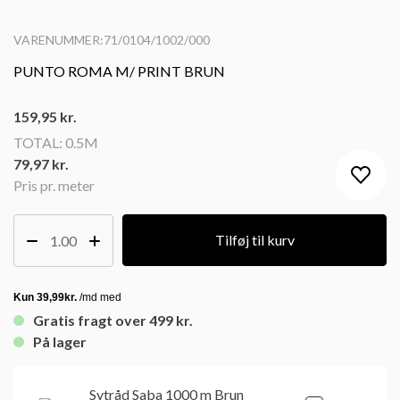
VARENUMMER:71/0104/1002/000
PUNTO ROMA M/ PRINT BRUN
159,95
kr.
TOTAL:
0.5M
79,97 kr.
Pris pr. meter
Tilføj til kurv
Gratis fragt over 499 kr.
På lager
Sytråd Saba 1000 m Brun