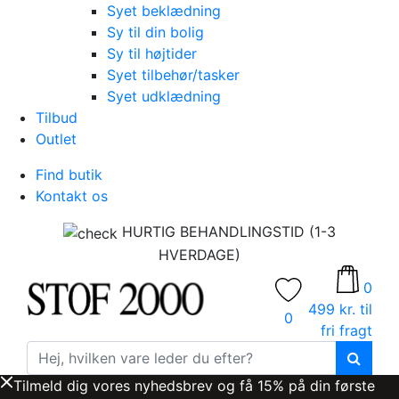
Syet beklædning
Sy til din bolig
Sy til højtider
Syet tilbehør/tasker
Syet udklædning
Tilbud
Outlet
Find butik
Kontakt os
HURTIG BEHANDLINGSTID (1-3
HVERDAGE)
0
499 kr. til
0
fri fragt
Tilmeld dig vores nyhedsbrev og få 15% på din første