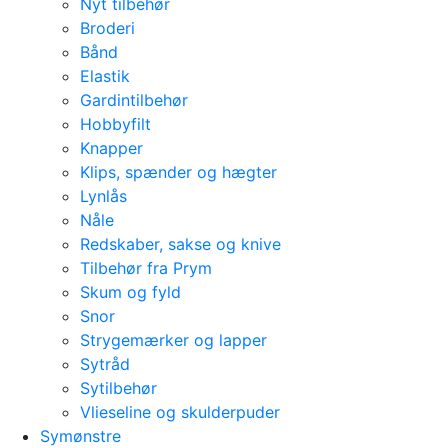
Nyt tilbehør
Broderi
Bånd
Elastik
Gardintilbehør
Hobbyfilt
Knapper
Klips, spænder og hægter
Lynlås
Nåle
Redskaber, sakse og knive
Tilbehør fra Prym
Skum og fyld
Snor
Strygemærker og lapper
Sytråd
Sytilbehør
Vlieseline og skulderpuder
Symønstre