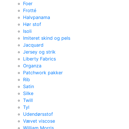
Foer
Frotté
Halvpanama
Hør stof
Isoli
Imiteret skind og pels
Jacquard
Jersey og strik
Liberty Fabrics
Organza
Patchwork pakker
Rib
Satin
Silke
Twill
Tyl
Udendørsstof
Vævet viscose
William Morris