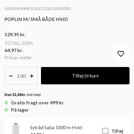
VARENUMMER:30/1238/2000/000
POPLIN M/ SMÅ BÅDE HVID
129,95
kr.
TOTAL:
0.5M
64,97 kr.
Pris pr. meter
Tilføj til kurv
Gratis fragt over 499 kr.
På lager
Sytråd Saba 1000 m Hvid
Tilføj