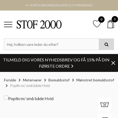
HURTIG BEHANDLINGSTID (1-3 HVERDAGE)
0
0
TILMELD DIG VORES NYHEDSBREV OG FÅ 15% PÅ DIN
FØRSTE ORDRE
Forside
Metervarer
Bomuldsstof
Mønstret bomuldsstof
Poplin m/ små både Hvid