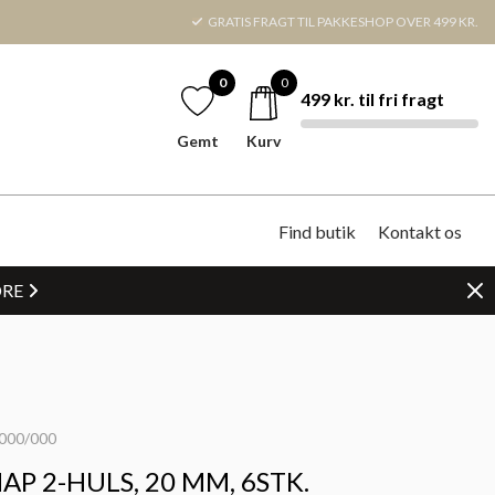
GRATIS FRAGT TIL PAKKESHOP OVER 499 KR.
0
0
499 kr. til fri fragt
Gemt
Kurv
Find butik
Kontakt os
DRE
000/000
P 2-HULS, 20 MM, 6STK.