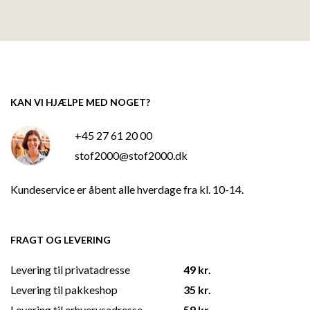
KAN VI HJÆLPE MED NOGET?
+45 27 61 20 00
stof2000@stof2000.dk
Kundeservice er åbent alle hverdage fra kl. 10-14.
FRAGT OG LEVERING
Levering til privatadresse
49 kr.
Levering til pakkeshop
35 kr.
Levering til erhvervsadresse
59 kr.