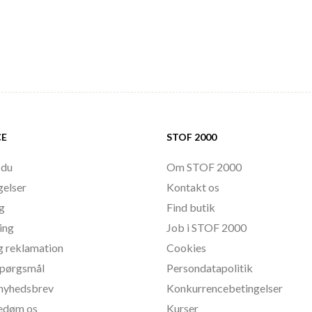
CE
STOF 2000
 du
Om STOF 2000
gelser
Kontakt os
ng
Find butik
ing
Job i STOF 2000
g reklamation
Cookies
 spørgsmål
Persondatapolitik
l nyhedsbrev
Konkurrencebetingelser
bedøm os
Kurser