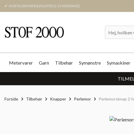
HURTIG BEHANDLINGSTID (1-3 HVERDAGE)
Metervarer
Garn
Tilbehør
Symønstre
Symaskiner
TILMEL
Forside
Tilbehør
Knapper
Perlemor
Perlemorsknap 2-hu