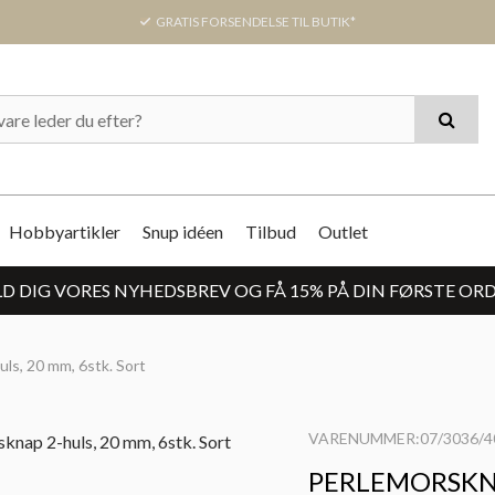
GRATIS FORSENDELSE TIL BUTIK*
Hobbyartikler
Snup idéen
Tilbud
Outlet
D DIG VORES NYHEDSBREV OG FÅ 15% PÅ DIN FØRSTE OR
ls, 20 mm, 6stk. Sort
VARENUMMER:07/3036/4
PERLEMORSKNA