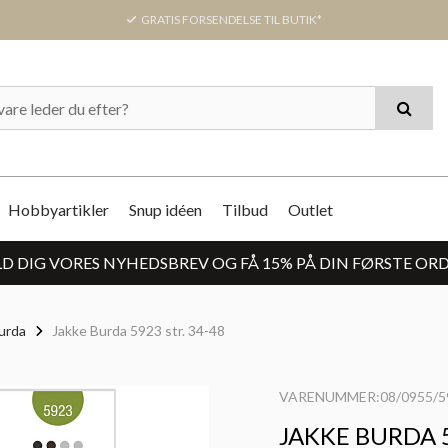
GRATIS FORSENDELSE TIL BUTIK*
Hobbyartikler
Snup idéen
Tilbud
Outlet
D DIG VORES NYHEDSBREV OG FÅ 15% PÅ DIN FØRSTE OR
urda
Jakke Burda 5923 str. 34-48
VARENUMMER:08/0955/5
JAKKE BURDA 5