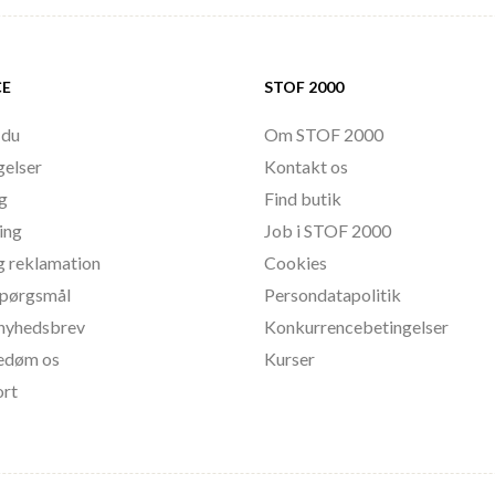
CE
STOF 2000
 du
Om STOF 2000
gelser
Kontakt os
ng
Find butik
ing
Job i STOF 2000
g reklamation
Cookies
 spørgsmål
Persondatapolitik
l nyhedsbrev
Konkurrencebetingelser
bedøm os
Kurser
ort