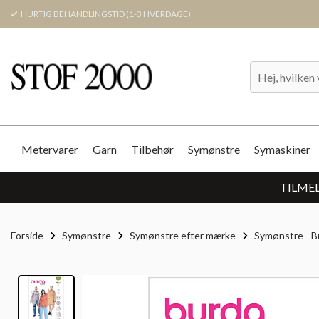
HURTIG BEHANDLINGSTID (1-3 HVERDAGE)
Metervarer
Garn
Tilbehør
Symønstre
Symaskiner
TILMEL
Forside
Symønstre
Symønstre efter mærke
Symønstre - B