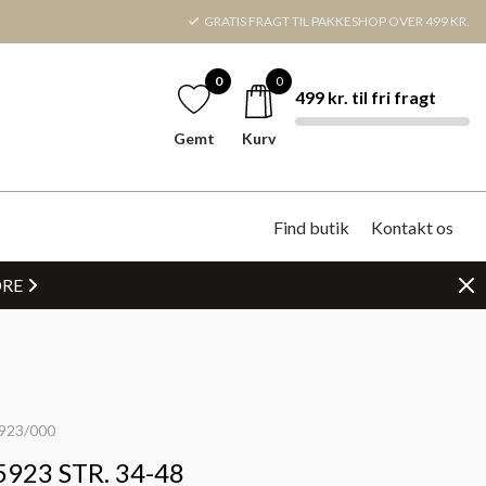
GRATIS FRAGT TIL PAKKESHOP OVER 499 KR.
0
0
499 kr. til fri fragt
Gemt
Kurv
Find butik
Kontakt os
DRE
923/000
923 STR. 34-48