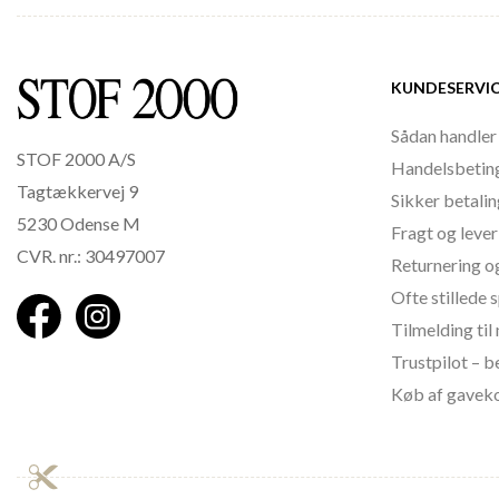
KUNDESERVI
Sådan handler
STOF 2000 A/S
Handelsbetin
Tagtækkervej 9
Sikker betali
5230 Odense M
Fragt og lever
CVR. nr.: 30497007
Returnering o
Ofte stillede
Tilmelding ti
Trustpilot – 
Køb af gavek