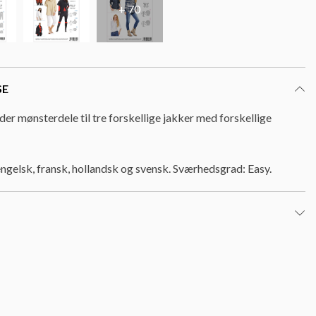
+ 70
SE
er mønsterdele til tre forskellige jakker med forskellige
engelsk, fransk, hollandsk og svensk. Sværhedsgrad: Easy.