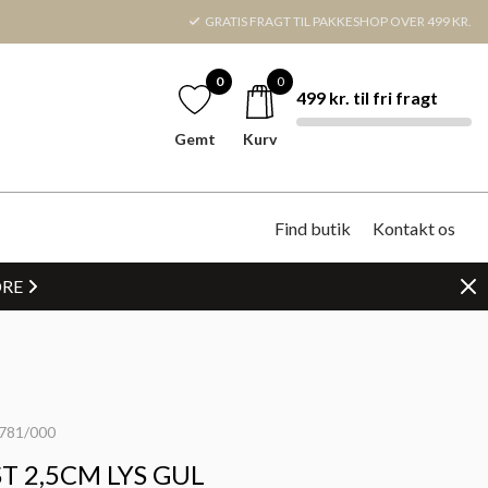
GRATIS FRAGT TIL PAKKESHOP OVER 499 KR.
0
0
499 kr. til fri fragt
Gemt
Kurv
Find butik
Kontakt os
DRE
781/000
T 2,5CM LYS GUL