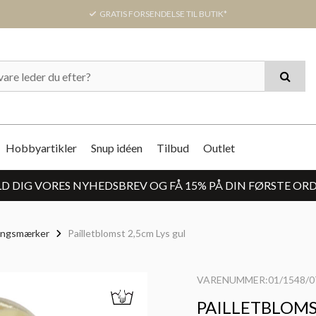
GRATIS FORSENDELSE TIL BUTIK*
Hobbyartikler
Snup idéen
Tilbud
Outlet
D DIG VORES NYHEDSBREV OG FÅ 15% PÅ DIN FØRSTE OR
ingsmærker
Pailletblomst 2,5cm Lys gul
VARENUMMER:01/1548/0
PAILLETBLOMS