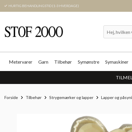
HURTIG BEHANDLINGSTID (1-3 HVERDAGE)
Metervarer
Garn
Tilbehør
Symønstre
Symaskiner
TILMEL
Forside
Tilbehør
Strygemærker og lapper
Lapper og påsyn