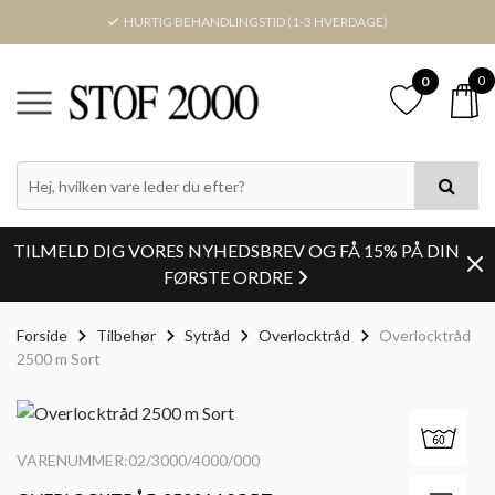
HURTIG BEHANDLINGSTID (1-3 HVERDAGE)
0
0
TILMELD DIG VORES NYHEDSBREV OG FÅ 15% PÅ DIN
FØRSTE ORDRE
Forside
Tilbehør
Sytråd
Overlocktråd
Overlocktråd
2500 m Sort
VARENUMMER:02/3000/4000/000