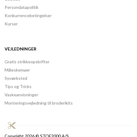
Persondatapolitik
Konkurrencebetingelser
Kurser
VEJLEDNINGER
Gratis strikkeopskrifter
Måleskemaer
Syværksted
Tips og Tricks
Vaskeanvisninger
Monteringsvejledning til broderikits
Copyright
2026 © STOF2000 A/S