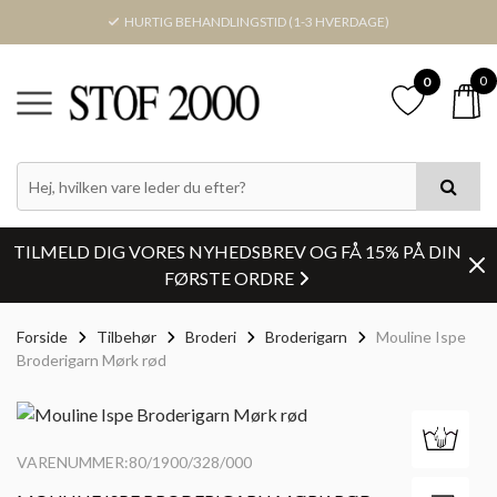
HURTIG BEHANDLINGSTID (1-3 HVERDAGE)
0
0
TILMELD DIG VORES NYHEDSBREV OG FÅ 15% PÅ DIN
FØRSTE ORDRE
Forside
Tilbehør
Broderi
Broderigarn
Mouline Ispe
Broderigarn Mørk rød
VARENUMMER:80/1900/328/000