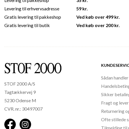
Levering til pakkeshop
35 kr.
Levering til erhvervsadresse
59 kr.
Gratis levering til pakkeshop
Ved køb over 499 kr.
Gratis levering til butik
Ved køb over 200 kr.
KUNDESERVI
Sådan handler
STOF 2000 A/S
Handelsbetin
Tagtækkervej 9
Sikker betali
5230 Odense M
Fragt og lever
CVR. nr.: 30497007
Returnering o
Ofte stillede
Tilmelding ti