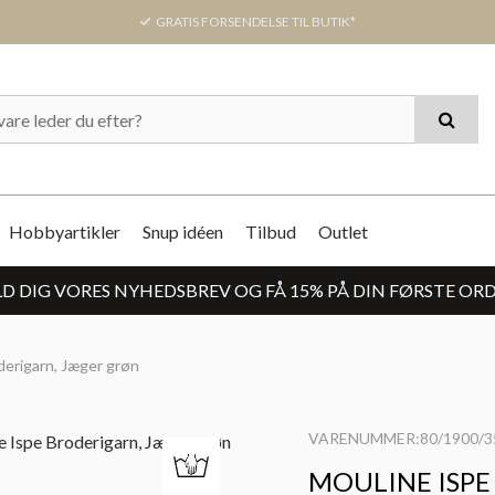
GRATIS FORSENDELSE TIL BUTIK*
Hobbyartikler
Snup idéen
Tilbud
Outlet
D DIG VORES NYHEDSBREV OG FÅ 15% PÅ DIN FØRSTE OR
derigarn, Jæger grøn
VARENUMMER:80/1900/3
MOULINE ISPE