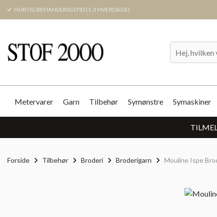
HURTIG BEHANDLINGSTID (1-3 HVERDAGE)
Metervarer
Garn
Tilbehør
Symønstre
Symaskiner
TILMEL
Forside
Tilbehør
Broderi
Broderigarn
Mouline Ispe Bro