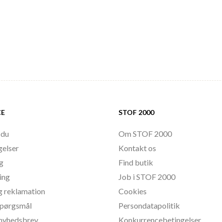
CE
STOF 2000
 du
Om STOF 2000
gelser
Kontakt os
ng
Find butik
ing
Job i STOF 2000
g reklamation
Cookies
 spørgsmål
Persondatapolitik
l nyhedsbrev
Konkurrencebetingelser