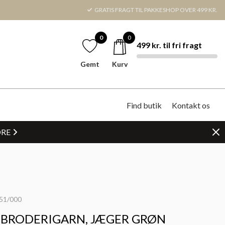
GRATIS FRAGT TIL PAKKESHOP OVER 499 KR.
0
0
499 kr. til fri fragt
Gemt
Kurv
Find butik
Kontakt os
DRE
51/000
 BRODERIGARN, JÆGER GRØN