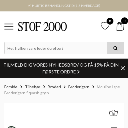
HURTIG BEHANDLINGSTID (1-3 HVERDAGE)
0
0
TILMELD DIG VORES NYHEDSBREV OG FÅ 15% PÅ DIN
FØRSTE ORDRE
Forside
Tilbehør
Broderi
Broderigarn
Mouline Ispe
Broderigarn Squash grøn