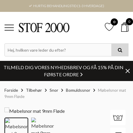
HURTIG BEHANDLINGSTID (1-3 HVERDAGE)
0
0
TILMELD DIG VORES NYHEDSBREV OG FÅ 15% PÅ DIN
FØRSTE ORDRE
Forside
Tilbehør
Snor
Bomuldssnor
Møbelsnor mat
9mm Fløde