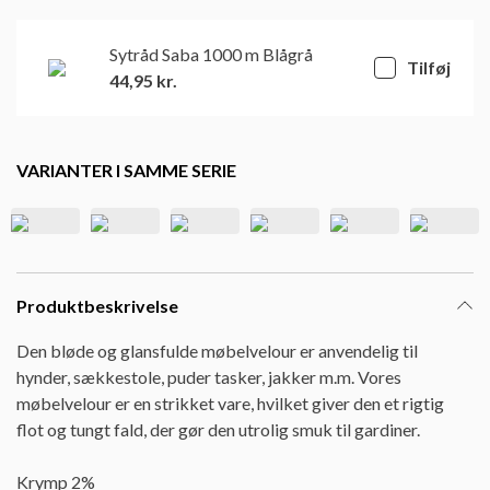
Sytråd Saba 1000 m Blågrå
Tilføj
44,95
kr.
VARIANTER I SAMME SERIE
Produktbeskrivelse
Den bløde og glansfulde møbelvelour er anvendelig til
hynder, sækkestole, puder tasker, jakker m.m. Vores
møbelvelour er en strikket vare, hvilket giver den et rigtig
flot og tungt fald, der gør den utrolig smuk til gardiner.
Krymp 2%