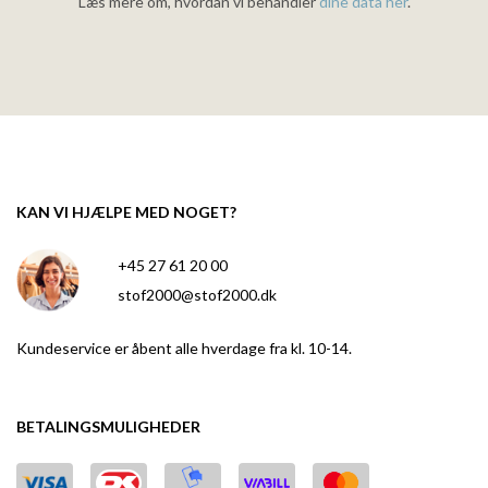
Læs mere om, hvordan vi behandler
dine data her
.
KAN VI HJÆLPE MED NOGET?
+45 27 61 20 00
stof2000@stof2000.dk
Kundeservice er åbent alle hverdage fra kl. 10-14.
BETALINGSMULIGHEDER