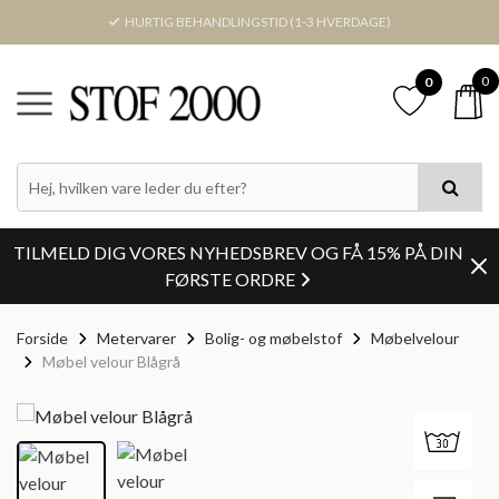
HURTIG BEHANDLINGSTID (1-3 HVERDAGE)
0
0
TILMELD DIG VORES NYHEDSBREV OG FÅ 15% PÅ DIN
FØRSTE ORDRE
Forside
Metervarer
Bolig- og møbelstof
Møbelvelour
Møbel velour Blågrå