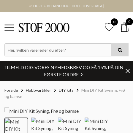
HURTIG BEHANDLINGSTID (1-3 HVERDAGE)
0
0
TILMELD DIG VORES NYHEDSBREV OG FÅ 15% PÅ DIN
FØRSTE ORDRE
Forside
Hobbyartikler
DIY kits
Mini DIY Kit Syning, Frø
og bamse