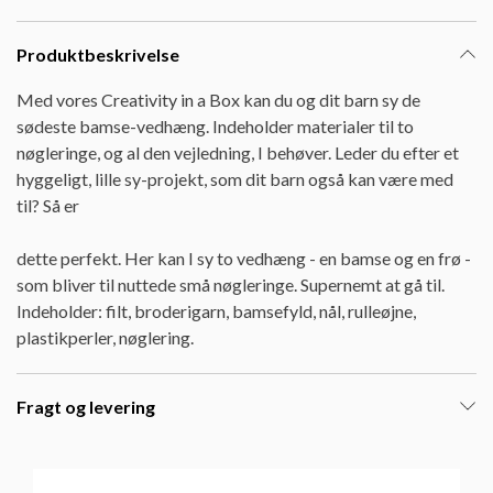
Produktbeskrivelse
Med vores Creativity in a Box kan du og dit barn sy de
sødeste bamse-vedhæng. Indeholder materialer til to
nøgleringe, og al den vejledning, I behøver. Leder du efter et
hyggeligt, lille sy-projekt, som dit barn også kan være med
til? Så er
dette perfekt. Her kan I sy to vedhæng - en bamse og en frø -
som bliver til nuttede små nøgleringe. Supernemt at gå til.
Indeholder: filt, broderigarn, bamsefyld, nål, rulleøjne,
plastikperler, nøglering.
Fragt og levering