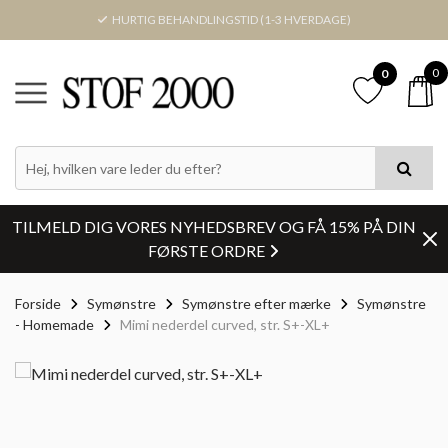
HURTIG BEHANDLINGSTID (1-3 HVERDAGE)
0
0
TILMELD DIG VORES NYHEDSBREV OG FÅ 15% PÅ DIN
FØRSTE ORDRE
Forside
Symønstre
Symønstre efter mærke
Symønstre
- Homemade
Mimi nederdel curved, str. S+-XL+