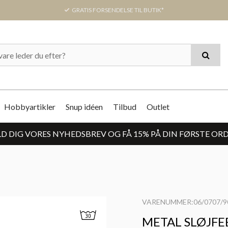
GRATIS FORSENDELSE TIL BUTIK*
Hobbyartikler
Snup idéen
Tilbud
Outlet
D DIG VORES NYHEDSBREV OG FÅ 15% PÅ DIN FØRSTE OR
VARENUMMER:06/0707/9
METAL SLØJFE