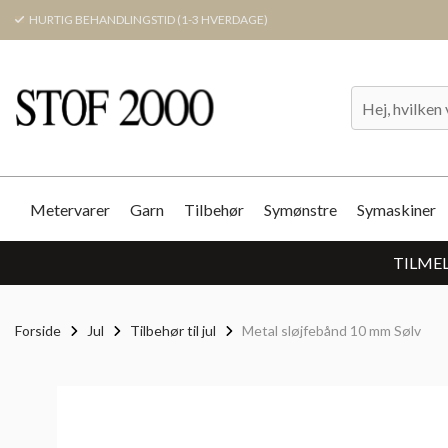
HURTIG BEHANDLINGSTID (1-3 HVERDAGE)
Metervarer
Garn
Tilbehør
Symønstre
Symaskiner
TILMEL
Forside
Jul
Tilbehør til jul
Metal sløjfebånd 10 mm Sølv