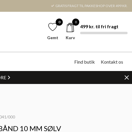
GRATIS FRAGT TIL PAKKESHOP OVER 499 KR.
0
0
499 kr. til fri fragt
Gemt
Kurv
Find butik
Kontakt os
DRE
041/000
BÅND 10 MM SØLV