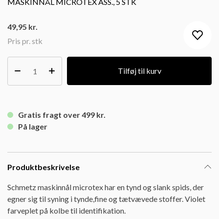
MASKINNÅL MICROTEX ASS., 5 STK
49,95
kr.
Pris pr. stk
Tilføj til kurv
Gratis fragt over 499 kr.
På lager
Produktbeskrivelse
Schmetz maskinnål microtex har en tynd og slank spids, der
egner sig til syning i tynde,fine og tætvævede stoffer. Violet
farveplet på kolbe til identifikation.