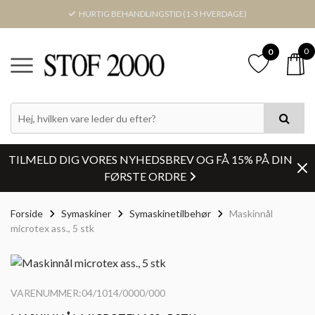
HURTIG BEHANDLINGSTID (1-3 HVERDAGE)
0
0
TILMELD DIG VORES NYHEDSBREV OG FÅ 15% PÅ DIN
FØRSTE ORDRE
Forside
Symaskiner
Symaskinetilbehør
Maskinnål
microtex ass., 5 stk
VARENUMMER:04/1014/0000/000