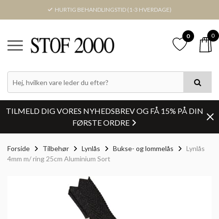
HURTIG BEHANDLINGSTID (1-3 HVERDAGE)
0
0
TILMELD DIG VORES NYHEDSBREV OG FÅ 15% PÅ DIN
FØRSTE ORDRE
Forside
Tilbehør
Lynlås
Bukse- og lommelås
Lynlås
4mm m/ ring 25cm Aluminium Sort