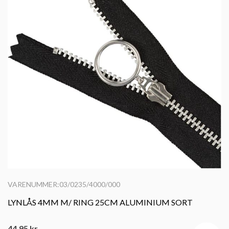
VARENUMMER:03/0235/4000/000
LYNLÅS 4MM M/ RING 25CM ALUMINIUM SORT
44,95
kr.