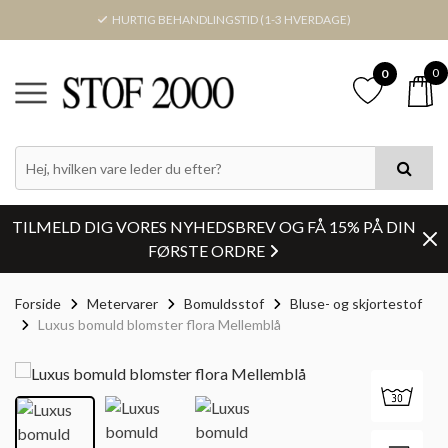
HURTIG BEHANDLINGSTID (1-3 HVERDAGE)
0
0
TILMELD DIG VORES NYHEDSBREV OG FÅ 15% PÅ DIN
FØRSTE ORDRE
Forside
Metervarer
Bomuldsstof
Bluse- og skjortestof
Luxus bomuld blomster flora Mellemblå