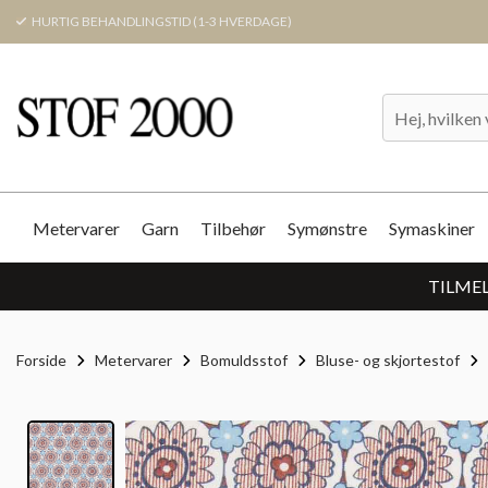
HURTIG BEHANDLINGSTID (1-3 HVERDAGE)
Metervarer
Garn
Tilbehør
Symønstre
Symaskiner
TILMEL
Forside
Metervarer
Bomuldsstof
Bluse- og skjortestof