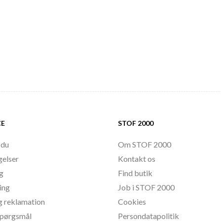
CE
STOF 2000
 du
Om STOF 2000
gelser
Kontakt os
ng
Find butik
ing
Job i STOF 2000
g reklamation
Cookies
 spørgsmål
Persondatapolitik