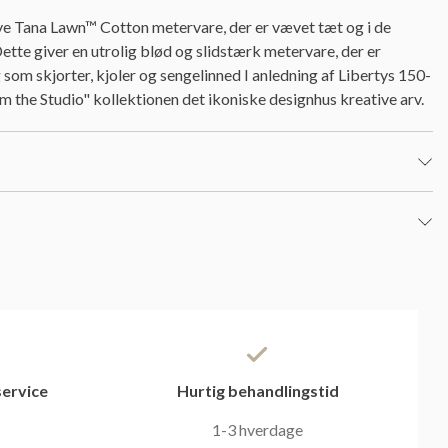
ve Tana Lawn™ Cotton metervare, der er vævet tæt og i de
ette giver en utrolig blød og slidstærk metervare, der er
 som skjorter, kjoler og sengelinned I anledning af Libertys 150-
m the Studio" kollektionen det ikoniske designhus kreative arv.
ervice
Hurtig behandlingstid
1-3 hverdage