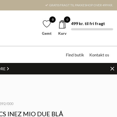
GRATIS FRAGT TIL PAKKESHOP OVER 499 KR.
0
0
499 kr. til fri fragt
Gemt
Kurv
Find butik
Kontakt os
DRE
392/000
CS INEZ MIO DUE BLÅ