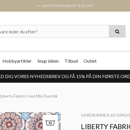
GRATIS FORSENDELSE TIL BUTIK*
Hobbyartikler
Snup idéen
Tilbud
Outlet
D DIG VORES NYHEDSBREV OG FÅ 15% PÅ DIN FØRSTE OR
Liberty Fabrics Inez Mio Due blå
VARENUMMER:63/3096/0
LIBERTY FABRI