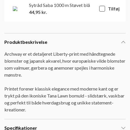
Sytråd Saba 1000 m Støvet blå
Tilføj
44,95
kr.
Produktbeskrivelse
Archway er et detaljeret Liberty-print med håndtegnede
blomster og japansk akvarel, hvor europæiske vilde blomster
som valmuer, gerbera og anemoner spejles i harmoniske
mønstre.
Printet forener klassisk elegance med moderne kant og er
trykt på den ikoniske Tana Lawn bomuld - slidstærk, vaskbar
og perfekt til både hverdagsbrug og unikke statement-
kreationer.
Specifikationer