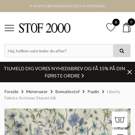
HURTIG BEHANDLINGSTID (1-3 HVERDAGE)
0
0
TILMELD DIG VORES NYHEDSBREV OG FÅ 15% PÅ DIN
FØRSTE ORDRE
Forside
Metervarer
Bomuldsstof
Poplin
Liberty
Fabrics Archway Støvet blå