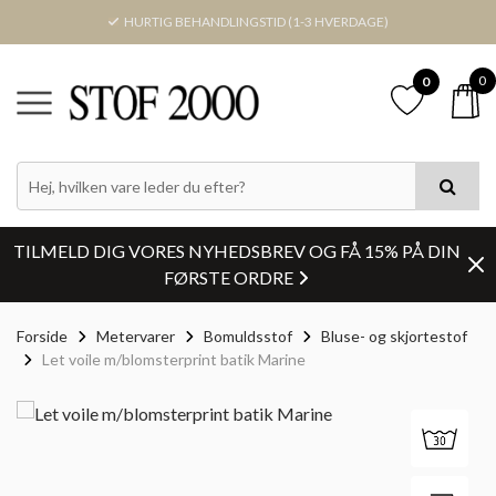
HURTIG BEHANDLINGSTID (1-3 HVERDAGE)
0
0
TILMELD DIG VORES NYHEDSBREV OG FÅ 15% PÅ DIN
FØRSTE ORDRE
Forside
Metervarer
Bomuldsstof
Bluse- og skjortestof
Let voile m/blomsterprint batik Marine