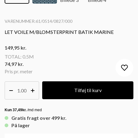
VARENUMMER:61/0514/0827/000
LET VOILE M/BLOMSTERPRINT BATIK MARINE
149,95
kr.
TOTAL:
0.5M
74,97 kr.
Pris pr. meter
Tilføj til kurv
Gratis fragt over 499 kr.
På lager