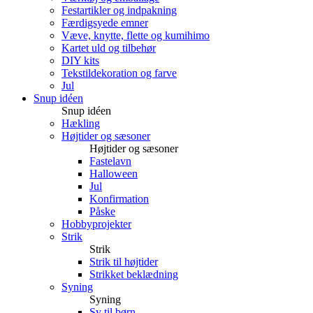
Festartikler og indpakning
Færdigsyede emner
Væve, knytte, flette og kumihimo
Kartet uld og tilbehør
DIY kits
Tekstildekoration og farve
Jul
Snup idéen
Snup idéen
Hækling
Højtider og sæsoner
Højtider og sæsoner
Fastelavn
Halloween
Jul
Konfirmation
Påske
Hobbyprojekter
Strik
Strik
Strik til højtider
Strikket beklædning
Syning
Syning
Sy til børn