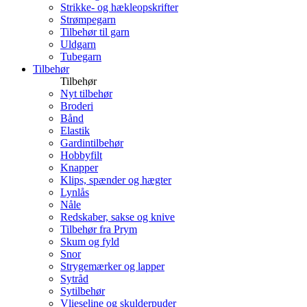
Strikke- og hækleopskrifter
Strømpegarn
Tilbehør til garn
Uldgarn
Tubegarn
Tilbehør
Tilbehør
Nyt tilbehør
Broderi
Bånd
Elastik
Gardintilbehør
Hobbyfilt
Knapper
Klips, spænder og hægter
Lynlås
Nåle
Redskaber, sakse og knive
Tilbehør fra Prym
Skum og fyld
Snor
Strygemærker og lapper
Sytråd
Sytilbehør
Vlieseline og skulderpuder