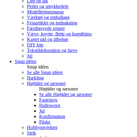
Lim og lak
Perler og smykkedele
Modelleringsmasse
Værktøj og emballage
Festartikler og indpakning
Færdigsyede emner
Væve, knytte, flette og kumihimo
Kartet uld og tilbehør
DIY kits
Tekstildekoration og farve
Jul
Snup idéen
Snup idéen
Se alle Snup idéen
Hækling
Højtider og sæsoner
Højtider og sæsoner
Se alle Højtider og sæsoner
Fastelavn
Halloween
Jul
Konfirmation
Påske
Hobbyprojekter
Strik