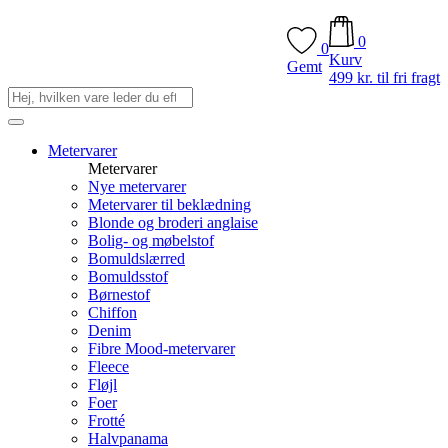
0
0
Kurv
Gemt
499 kr. til fri fragt
Metervarer
Metervarer
Nye metervarer
Metervarer til beklædning
Blonde og broderi anglaise
Bolig- og møbelstof
Bomuldslærred
Bomuldsstof
Børnestof
Chiffon
Denim
Fibre Mood-metervarer
Fleece
Fløjl
Foer
Frotté
Halvpanama