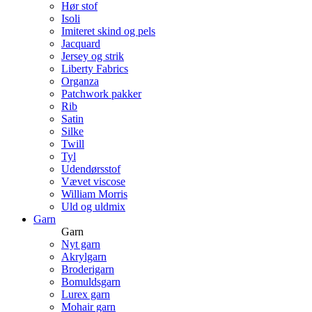
Hør stof
Isoli
Imiteret skind og pels
Jacquard
Jersey og strik
Liberty Fabrics
Organza
Patchwork pakker
Rib
Satin
Silke
Twill
Tyl
Udendørsstof
Vævet viscose
William Morris
Uld og uldmix
Garn
Garn
Nyt garn
Akrylgarn
Broderigarn
Bomuldsgarn
Lurex garn
Mohair garn