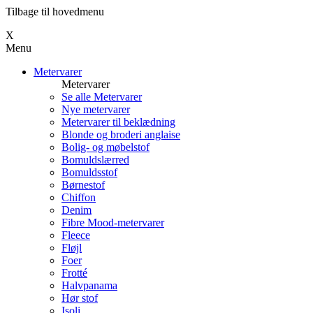
Tilbage til hovedmenu
Х
Menu
Metervarer
Metervarer
Se alle Metervarer
Nye metervarer
Metervarer til beklædning
Blonde og broderi anglaise
Bolig- og møbelstof
Bomuldslærred
Bomuldsstof
Børnestof
Chiffon
Denim
Fibre Mood-metervarer
Fleece
Fløjl
Foer
Frotté
Halvpanama
Hør stof
Isoli