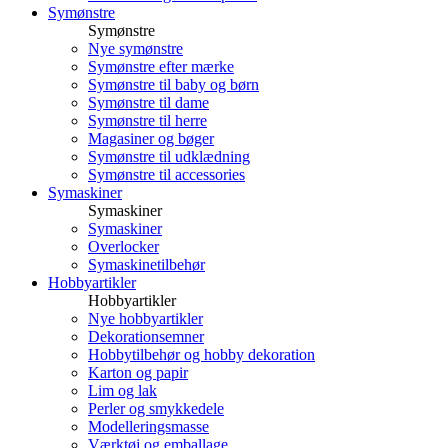
Symønstre
Symønstre
Nye symønstre
Symønstre efter mærke
Symønstre til baby og børn
Symønstre til dame
Symønstre til herre
Magasiner og bøger
Symønstre til udklædning
Symønstre til accessories
Symaskiner
Symaskiner
Symaskiner
Overlocker
Symaskinetilbehør
Hobbyartikler
Hobbyartikler
Nye hobbyartikler
Dekorationsemner
Hobbytilbehør og hobby dekoration
Karton og papir
Lim og lak
Perler og smykkedele
Modelleringsmasse
Værktøj og emballage