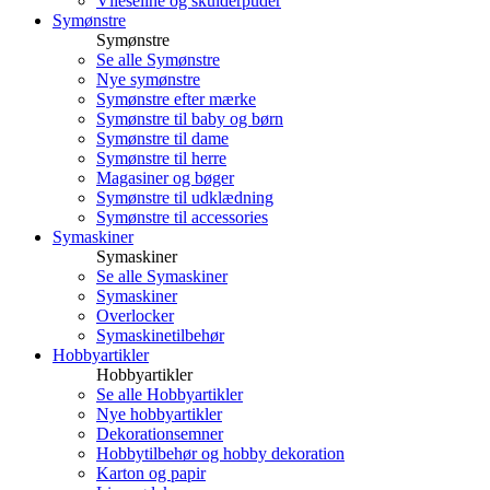
Vlieseline og skulderpuder
Symønstre
Symønstre
Se alle Symønstre
Nye symønstre
Symønstre efter mærke
Symønstre til baby og børn
Symønstre til dame
Symønstre til herre
Magasiner og bøger
Symønstre til udklædning
Symønstre til accessories
Symaskiner
Symaskiner
Se alle Symaskiner
Symaskiner
Overlocker
Symaskinetilbehør
Hobbyartikler
Hobbyartikler
Se alle Hobbyartikler
Nye hobbyartikler
Dekorationsemner
Hobbytilbehør og hobby dekoration
Karton og papir