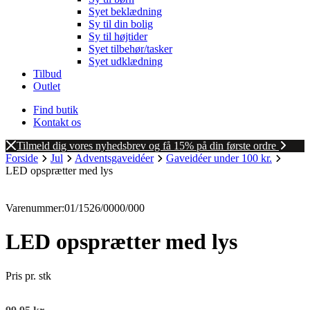
Syet beklædning
Sy til din bolig
Sy til højtider
Syet tilbehør/tasker
Syet udklædning
Tilbud
Outlet
Find butik
Kontakt os
Tilmeld dig vores nyhedsbrev og få 15% på din første ordre
Forside
Jul
Adventsgaveidéer
Gaveidéer under 100 kr.
LED opsprætter med lys
Varenummer:01/1526/0000/000
LED opsprætter med lys
Pris pr. stk