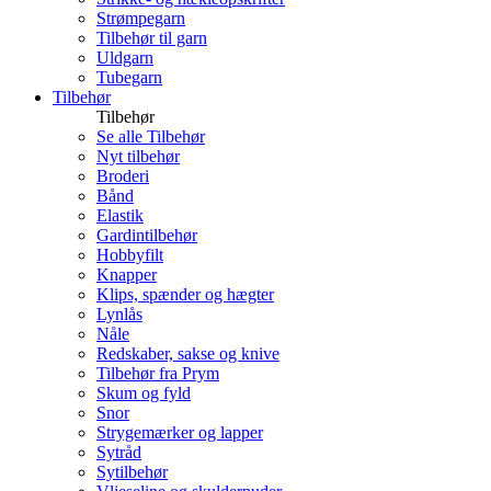
Strømpegarn
Tilbehør til garn
Uldgarn
Tubegarn
Tilbehør
Tilbehør
Se alle Tilbehør
Nyt tilbehør
Broderi
Bånd
Elastik
Gardintilbehør
Hobbyfilt
Knapper
Klips, spænder og hægter
Lynlås
Nåle
Redskaber, sakse og knive
Tilbehør fra Prym
Skum og fyld
Snor
Strygemærker og lapper
Sytråd
Sytilbehør