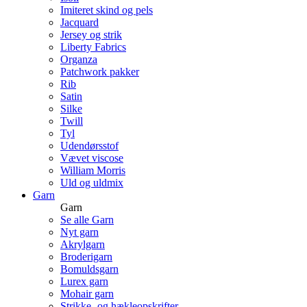
Imiteret skind og pels
Jacquard
Jersey og strik
Liberty Fabrics
Organza
Patchwork pakker
Rib
Satin
Silke
Twill
Tyl
Udendørsstof
Vævet viscose
William Morris
Uld og uldmix
Garn
Garn
Se alle Garn
Nyt garn
Akrylgarn
Broderigarn
Bomuldsgarn
Lurex garn
Mohair garn
Strikke- og hækleopskrifter